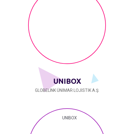
UNIBOX
GLOBELINK ÜNİMAR LOJİSTİK A.Ş.